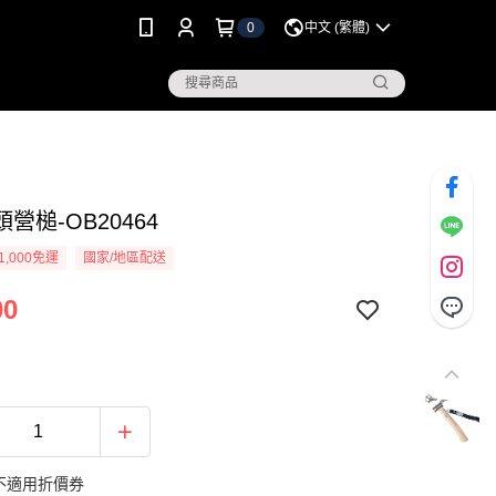
0
中文 (繁體)
營槌-OB20464
1,000免運
國家/地區配送
00
不適用折價券