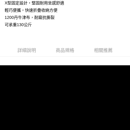
LINE Pay
X型固定設計，堅固耐用坐感舒適
華南商業銀行
彰化商業銀行
輕巧便攜，快速折疊收納方便
Apple Pay
上海商業儲蓄銀行
台北富邦商業銀行
國泰世華商業銀行
兆豐國際商業銀行
1200丹牛津布，耐磨抗撕裂
街口支付
臺灣中小企業銀行
台中商業銀行
可承重130公斤
匯豐（台灣）商業銀行
華泰商業銀行
悠遊付
聯邦商業銀行
遠東國際商業銀行
元大商業銀行
永豐商業銀行
AFTEE先享後付
玉山商業銀行
星展（台灣）商業銀行
詳細說明
商品規格
相關推薦
相關說明
台新國際商業銀行
中國信託商業銀行
【關於「AFTEE先享後付」】
台灣樂天信用卡公司
ATM付款
AFTEE先享後付是「在收到商品之後才付款」的支付方式。 讓您購物簡單
便利好安心！
１．簡單：不需註冊會員、不需綁卡、不需儲值。
運送方式
２．便利：只要手機號碼，簡訊認證，即可結帳。
３．安心：先確認商品／服務後，再付款。
宅配
每筆NT$160，滿NT$1,000(含以上)免運費
【「AFTEE先享後付」結帳流程】
１．於結帳方式選擇「AFTEE先享後付」後，將跳轉至「AFTEE先享後付」
結帳頁面，進行簡訊認證並確認金額後，即可完成結帳。
２．訂單成立數日內，您將收到繳費通知簡訊。
３．收到繳費通知簡訊後14天內，點擊此簡訊中的連結，可透過四大超商／
ATM／網路銀行／等多元方式進行付款，方視為交易完成。
※ 請注意：結帳手續完成當下不需立刻繳費，但若您需要取消訂單，請聯絡