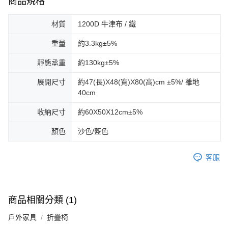
商品規格
材質
1200D 牛津布 / 鐵
重量
約3.3kg±5%
靜態承重
約130kg±5%
展開尺寸
約47(長)X48(寬)X80(高)cm ±5%/ 離地
40cm
收納尺寸
約60X50X12cm±5%
顏色
沙色/藍色
客服
商品相關分類 (1)
戶外家具
折疊椅