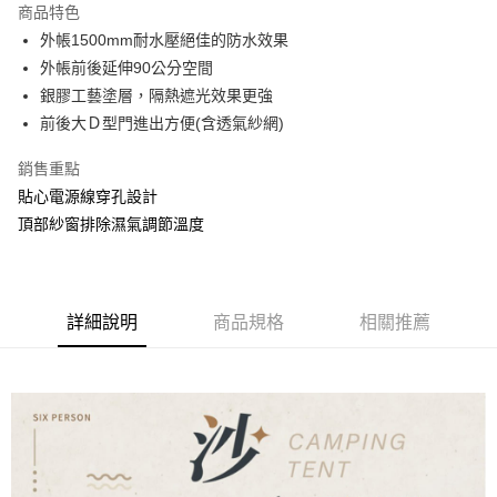
商品特色
街口支付
外帳1500mm耐水壓絕佳的防水效果
外帳前後延伸90公分空間
悠遊付
銀膠工藝塗層，隔熱遮光效果更強
AFTEE先享後付
前後大Ｄ型門進出方便(含透氣紗網)
相關說明
銷售重點
【關於「AFTEE先享後付」】
ATM付款
AFTEE先享後付是「在收到商品之後才付款」的支付方式。 讓您購物簡單
貼心電源線穿孔設計
便利好安心！
頂部紗窗排除濕氣調節溫度
１．簡單：不需註冊會員、不需綁卡、不需儲值。
運送方式
２．便利：只要手機號碼，簡訊認證，即可結帳。
３．安心：先確認商品／服務後，再付款。
宅配
每筆NT$160，滿NT$1,000(含以上)免運費
【「AFTEE先享後付」結帳流程】
詳細說明
商品規格
相關推薦
１．於結帳方式選擇「AFTEE先享後付」後，將跳轉至「AFTEE先享後付」
結帳頁面，進行簡訊認證並確認金額後，即可完成結帳。
２．訂單成立數日內，您將收到繳費通知簡訊。
３．收到繳費通知簡訊後14天內，點擊此簡訊中的連結，可透過四大超商／
ATM／網路銀行／等多元方式進行付款，方視為交易完成。
※ 請注意：結帳手續完成當下不需立刻繳費，但若您需要取消訂單，請聯絡
購買商品的店家。未經商家同意取消之訂單仍視為有效，需透過AFTEE先享
後付繳納相關費用。
※ 交易是否成功請以「AFTEE先享後付 」之結帳頁面顯示為準，若有關於