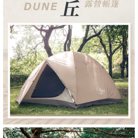
是否繳費成功／繳費後需取消欲退款等相關疑問，請聯繫「AFTEE先享後付
客戶支援中心」
https://netprotections.freshdesk.com/support/home
【注意事項】
１．透過由恩沛科技股份有限公司提供之「AFTEE先享後付」服務完成之交
易，需依本服務之必要範圍內提供個人資料，並將交易相關給付款項請求債
權轉讓予恩沛科技股份有限公司。
２．關於個人資料處理事宜，請瀏覽以下網址：
https://aftee.tw/terms/#terms3
３．未成年的使用者請事先徵得法定代理人或監護人之同意方可使用
「AFTEE先享後付」，若未經同意申辦者引起之損失，本公司不負相關責
任。
４．使用「AFTEE先享後付」時，將依據個別帳號之用戶狀況，依本公司即
時審查核予不同之上限額度；若仍有額度不足之情形，本公司將視審查結果
請求用戶進行身份認證。
５．嚴禁一人註冊多個帳號或使用他人資訊註冊。若發現惡意使用之情形，
恩沛科技股份有限公司將有權停止該用戶之使用額度並採取法律行動。