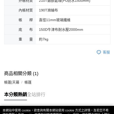
外帳材質
210T銀膠處理(PU防水1500mm)
內帳材質
190T滌綸布
帳 桿
直徑11mm玻璃纖維
底 布
150D牛津布耐水壓2000mm
重 量
約7kg
客服
商品相關分類 (1)
帳篷|天幕
帳篷
本分類熱銷
全站排行
本網站中使用 cookie，欲查詢有關本網站使用 cookie 方式之詳情，及若您不希