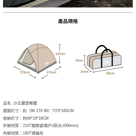
品名: 沙丘露營帳篷
展開尺寸：約（90 270 90）*270*185CM
收納尺寸：約68*19*19CM
外帳材質：210T銀膠處理(PU防水1500mm)
內帳材質：190T滌綸布