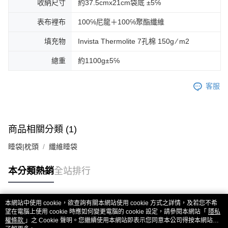
收納尺寸
約37.5cmx21cm袋底 ±5℅
表布裡布
100℅尼龍＋100℅聚酯纖維
填充物
Invista Thermolite 7孔棉 150g ∕ m2
總重
約1100g±5℅
客服
商品相關分類 (1)
睡袋|枕頭
纖維睡袋
本分類熱銷
全站排行
本網站中使用 cookie，欲查詢有關本網站使用 cookie 方式之詳情，及若您不希
熱門標籤
望在電腦上使用 cookie 時應如何變更電腦的 cookie 設定，請參閱本網站「
隱私
權條款
」之 Cookie 聲明。您繼續使用本網站即表示您同意本公司得按本網站使