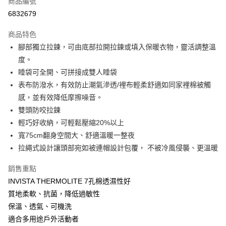
商品編號
LINE Pay
6832679
Apple Pay
商品特色
街口支付
腳部獨立拉鍊，可由底部拉開拉鍊或填入保暖衣物，靈活調整溫
度。
悠遊付
睡袋可全開、可拼接成雙人睡袋
AFTEE先享後付
表布防潑水，有效防止潮氣滲透/裡布輕柔舒適如同家裡棉被觸
相關說明
感，並有效降低摩擦噪音。
【關於「AFTEE先享後付」】
雙頭防咬拉鍊
ATM付款
AFTEE先享後付是「在收到商品之後才付款」的支付方式。 讓您購物簡單
輕巧好收納，可輕鬆壓縮20%以上
便利好安心！
１．簡單：不需註冊會員、不需綁卡、不需儲值。
寬75cm翻身空間大、舒適溫暖一整夜
運送方式
２．便利：只要手機號碼，簡訊認證，即可結帳。
拉繩式設計讓頭部宛如被連帽設計包覆， 不被冷風侵襲、更溫暖
３．安心：先確認商品／服務後，再付款。
宅配
每筆NT$160，滿NT$1,000(含以上)免運費
銷售重點
【「AFTEE先享後付」結帳流程】
１．於結帳方式選擇「AFTEE先享後付」後，將跳轉至「AFTEE先享後付」
INVISTA THERMOLITE 7孔棉透濕性好
結帳頁面，進行簡訊認證並確認金額後，即可完成結帳。
質地柔軟、抗菌，降低過敏性
２．訂單成立數日內，您將收到繳費通知簡訊。
３．收到繳費通知簡訊後14天內，點擊此簡訊中的連結，可透過四大超商／
保溫、透氣、可機洗
ATM／網路銀行／等多元方式進行付款，方視為交易完成。
適合多用途戶外活動者
※ 請注意：結帳手續完成當下不需立刻繳費，但若您需要取消訂單，請聯絡