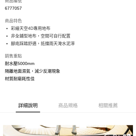
商品編號
LINE Pay
6777057
Apple Pay
商品特色
悠遊付
彩繪天空4D專用地布
非全鋪型地布，空間可自行配置
ATM付款
腳底踩踏舒適，抵擋雨天淹水泥濘
運送方式
銷售重點
宅配
耐水壓5000mm
每筆NT$160，滿NT$1,000(含以上)免運費
隔離地面濕氣，減少反潮現象
材質耐磨耗性佳
日本/香港/馬來西亞/越南/空運
查看運費
詳細說明
商品規格
相關推薦