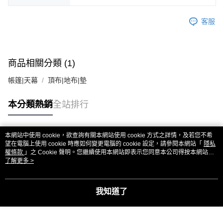
客服
商品相關分類 (1)
帳篷|天幕
頂布|地布|墊
本分類熱銷
全站排行
本網站中使用 cookie，欲查詢有關本網站使用 cookie 方式之詳情，及若您不希
熱門標籤
望在電腦上使用 cookie 時應如何變更電腦的 cookie 設定，請參閱本網站「
隱私
權條款
」之 Cookie 聲明。您繼續使用本網站即表示您同意本公司得按本網站使
用條款之 Cookie 聲明使用 cookie。
了解更多 >
我知道了