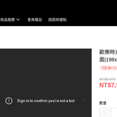
商品服務
會員權益
經銷商據點
歡樂時
面|198
宅配滿NT$
NT$9,875
NT$7,
數量