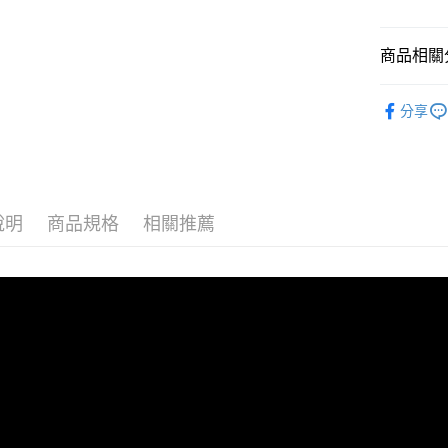
１．簡單
２．便利
運送方式
３．安心
商品相關分
宅配
【「AFT
歡樂時光|
每筆NT$1
１．於結帳
分享
付」結帳
日本/香港
２．訂單
３．收到繳
／ATM／
※ 請注意
絡購買商品
說明
商品規格
相關推薦
先享後付
※ 交易是
是否繳費成
付客戶支
【注意事
１．透過由
交易，需
求債權轉
２．關於
https://aft
３．未成
「AFTE