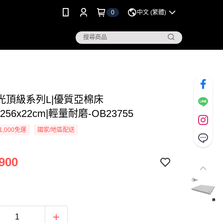
0
中文 (繁體)
光頂級系列L|優質亞棉床
x256x22cm|輕量耐磨-OB23755
1,000免運
國家/地區配送
900