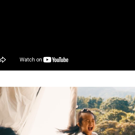
任。
４．使用「
即時審查
結果請求
５．嚴禁
形，恩沛
動。