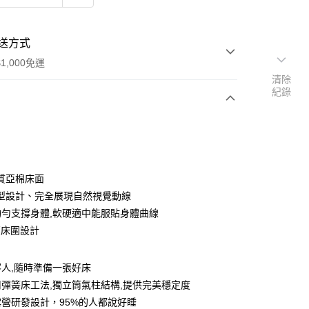
送方式
1,000免運
清除
紀錄
次付款
質亞棉床面
型設計、完全展現自然視覺動線
%均勻支撐身體,軟硬適中能服貼身體曲線
高床圍設計
享後付
人,隨時準備一張好床
FTEE先享後付」】
彈簧床工法,獨立筒氣柱結構,提供完美穩定度
先享後付是「在收到商品之後才付款」的支付方式。 讓您購物簡單
營研發設計，95%的人都說好睡
心！