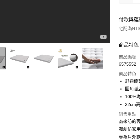
付款與運
宅配滿NT$
付款方式
商品特色
信用卡一
商品編號
6575552
LINE Pay
商品特色
Apple Pay
舒適優
圓角弧
街口支付
100
悠遊付
22cm
AFTEE先
銷售重點
相關說明
為來訪的客
【關於「A
獨創仿家用
ATM付款
AFTEE
專為戶外露
便利好安