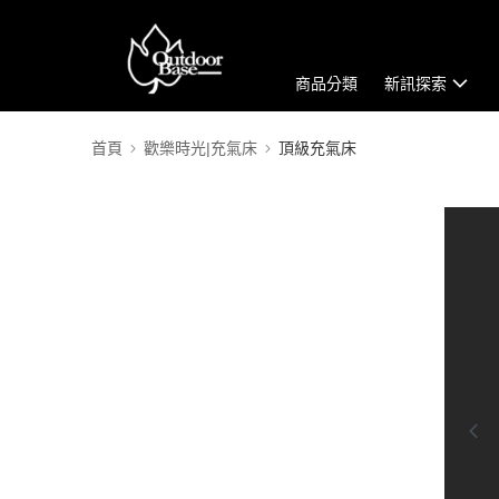
商品分類
新訊探索
首頁
歡樂時光|充氣床
頂級充氣床