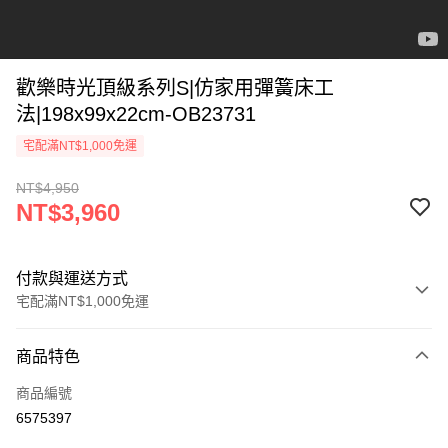
歡樂時光頂級系列S|仿家用彈簧床工
法|198x99x22cm-OB23731
宅配滿NT$1,000免運
NT$4,950
NT$3,960
付款與運送方式
宅配滿NT$1,000免運
付款方式
商品特色
信用卡一次付款
商品編號
LINE Pay
6575397
Apple Pay