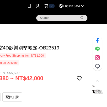
0
English (US)
4D歡樂別墅帳篷-OB23519
ery Free Shipping from NT$1,000
gion Delivery
~ NT$55,500
380 ~ NT$42,000
配件加購