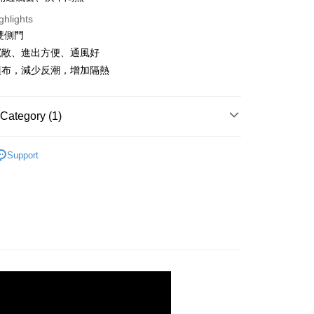
ghlights
fer
雙側門
寬敞、進出方便、通風好
 Method
頂布，減少反潮，增加隔熱
er | Free shipping on orders of NT$1,000 or more
Category (1)
/馬來西亞/越南/空運
Shipping Rates
帳篷
Support