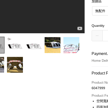
加購區
無配件
Quantity
Payment 
Home Deli
Payment
Product 
Credit Car
Product N
6047999
LINE Pay
Product F
Apple Pay
空間寬
四面加
Easy Walle