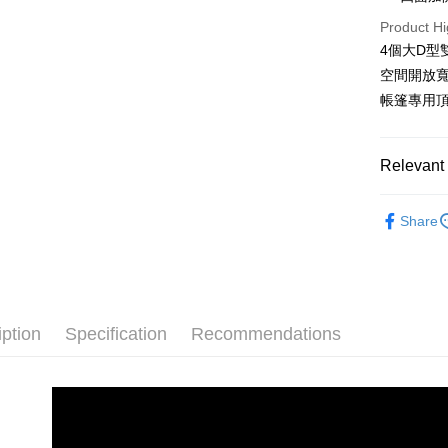
Product Hi
ATM Trans
4個大D型
空間開放
Shipping
帳篷專用
宅配
NT$160/ord
Relevant 
日本/香港
帳篷|天幕
Share
iption
Specification
Recommendations