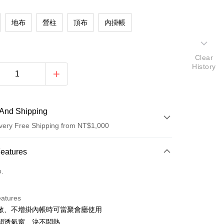
地布
營柱
頂布
內掛帳
Clear
History
And Shipping
very Free Shipping from NT$1,000
 Method
Features
d (Full Payment)
o.
eatures
敞、不增掛內帳時可當聚會廳使用
開透氣窗、決不悶熱
t