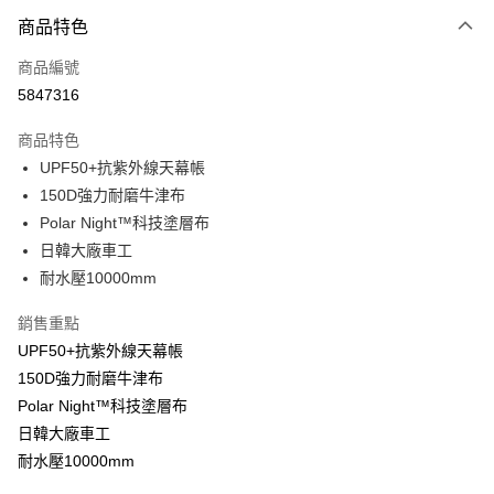
付款方式
商品特色
信用卡一次付款
商品編號
LINE Pay
5847316
Apple Pay
商品特色
街口支付
UPF50+抗紫外線天幕帳
150D強力耐磨牛津布
悠遊付
Polar Night™科技塗層布
AFTEE先享後付
日韓大廠車工
相關說明
耐水壓10000mm
【關於「AFTEE先享後付」】
ATM付款
AFTEE先享後付是「在收到商品之後才付款」的支付方式。 讓您購物簡單
銷售重點
便利好安心！
UPF50+抗紫外線天幕帳
１．簡單：不需註冊會員、不需綁卡、不需儲值。
運送方式
２．便利：只要手機號碼，簡訊認證，即可結帳。
150D強力耐磨牛津布
３．安心：先確認商品／服務後，再付款。
宅配
Polar Night™科技塗層布
每筆NT$160，滿NT$1,000(含以上)免運費
日韓大廠車工
【「AFTEE先享後付」結帳流程】
１．於結帳方式選擇「AFTEE先享後付」後，將跳轉至「AFTEE先享後付」
耐水壓10000mm
日本/香港/馬來西亞/越南/空運
查看運費
結帳頁面，進行簡訊認證並確認金額後，即可完成結帳。