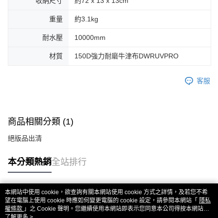
收納尺寸
約72 x 13 x 13cm
重量
約3.1kg
耐水壓
10000mm
材質
150D強力耐磨牛津布DWRUVPRO
客服
商品相關分類 (1)
絕版品出清
本分類熱銷
全站排行
本網站中使用 cookie，欲查詢有關本網站使用 cookie 方式之詳情，及若您不希
熱門標籤
望在電腦上使用 cookie 時應如何變更電腦的 cookie 設定，請參閱本網站「
隱私
權條款
」之 Cookie 聲明。您繼續使用本網站即表示您同意本公司得按本網站使
用條款之 Cookie 聲明使用 cookie。
了解更多 >