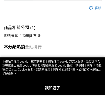
客服
商品相關分類 (1)
帳篷|天幕
頂布|地布|墊
本分類熱銷
全站排行
本網站中使用 cookie，欲查詢有關本網站使用 cookie 方式之詳情，及若您不希
熱門標籤
望在電腦上使用 cookie 時應如何變更電腦的 cookie 設定，請參閱本網站「
隱私
權條款
」之 Cookie 聲明。您繼續使用本網站即表示您同意本公司得按本網站使
用條款之 Cookie 聲明使用 cookie。
了解更多 >
我知道了