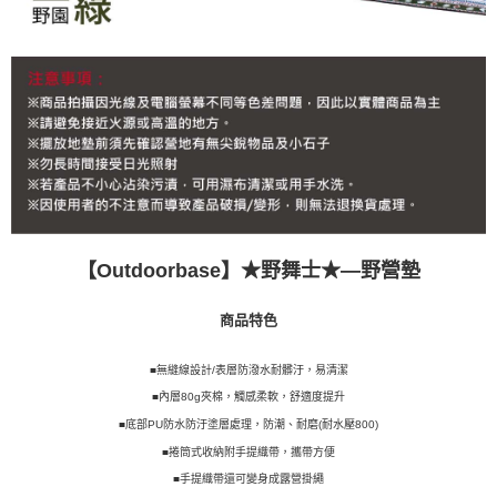
【Outdoorbase】
★
野舞士
★
—野營墊
商品特色
■無縫線設計/表層防潑水耐髒汙，易清潔
■內層80g夾棉，觸感柔軟，舒適度提升
■底部PU防水防汙塗層處理，防潮、耐磨(耐水壓800)
■捲筒式收納附手提織帶，攜帶方便
■手提織帶還可變身成露營掛繩