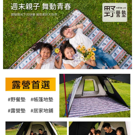
購買商品的店家。未經商家同意取消之訂單仍視為有效，需透過AFTEE先享
後付繳納相關費用。
※ 交易是否成功請以「AFTEE先享後付 」之結帳頁面顯示為準，若有關於
是否繳費成功／繳費後需取消欲退款等相關疑問，請聯繫「AFTEE先享後付
客戶支援中心」
https://netprotections.freshdesk.com/support/home
【注意事項】
１．透過由恩沛科技股份有限公司提供之「AFTEE先享後付」服務完成之交
易，需依本服務之必要範圍內提供個人資料，並將交易相關給付款項請求債
權轉讓予恩沛科技股份有限公司。
２．關於個人資料處理事宜，請瀏覽以下網址：
https://aftee.tw/terms/#terms3
３．未成年的使用者請事先徵得法定代理人或監護人之同意方可使用
「AFTEE先享後付」，若未經同意申辦者引起之損失，本公司不負相關責
任。
４．使用「AFTEE先享後付」時，將依據個別帳號之用戶狀況，依本公司即
時審查核予不同之上限額度；若仍有額度不足之情形，本公司將視審查結果
請求用戶進行身份認證。
５．嚴禁一人註冊多個帳號或使用他人資訊註冊。若發現惡意使用之情形，
恩沛科技股份有限公司將有權停止該用戶之使用額度並採取法律行動。