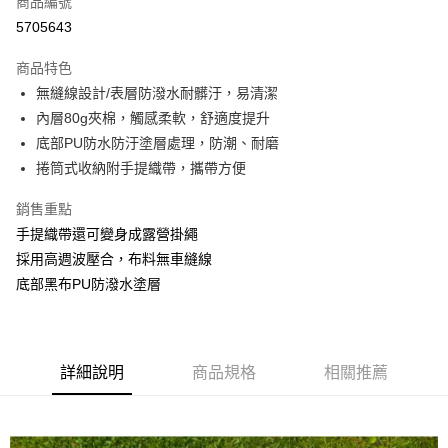
商品編號
LINE Pay
5705643
Apple Pay
商品特色
街口支付
無縫線設計/表層防潑水耐髒汙，易清潔
內層80g夾棉，觸感柔軟，舒適度提升
悠遊付
底部PU防水防汙塗層處理，防潮、耐磨
AFTEE先享後付
捲筒式收納附手提織帶，攜帶方便
相關說明
銷售重點
【關於「AFTEE先享後付」】
ATM付款
AFTEE先享後付是「在收到商品之後才付款」的支付方式。 讓您購物簡單
手提織帶還可變身成露營掛繩
便利好安心！
採用高週波壓合，布料無車縫線
１．簡單：不需註冊會員、不需綁卡、不需儲值。
運送方式
２．便利：只要手機號碼，簡訊認證，即可結帳。
底部黑布PU防潑水塗層
３．安心：先確認商品／服務後，再付款。
宅配
每筆NT$160，滿NT$1,000(含以上)免運費
【「AFTEE先享後付」結帳流程】
１．於結帳方式選擇「AFTEE先享後付」後，將跳轉至「AFTEE先享後付」
結帳頁面，進行簡訊認證並確認金額後，即可完成結帳。
詳細說明
商品規格
相關推薦
２．訂單成立數日內，您將收到繳費通知簡訊。
３．收到繳費通知簡訊後14天內，點擊此簡訊中的連結，可透過四大超商／
ATM／網路銀行／等多元方式進行付款，方視為交易完成。
※ 請注意：結帳手續完成當下不需立刻繳費，但若您需要取消訂單，請聯絡