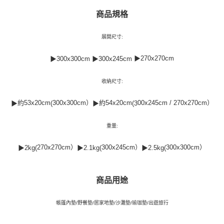
商品規格
展開尺寸:
▶270x270cm
▶300x300cm
▶300x245cm
收納尺寸:
約53x20cm
300x300cm）
約54x20cm
00x245cm / 270x270cm）
▶
(
▶
(3
重量:
270x270cm）
300x245cm）
300x300cm）
▶
2kg(
▶
2.1kg(
▶
2.5kg(
商品用途
帳篷內墊/野餐墊/居家地墊/沙灘墊/瑜珈墊
/出遊旅行