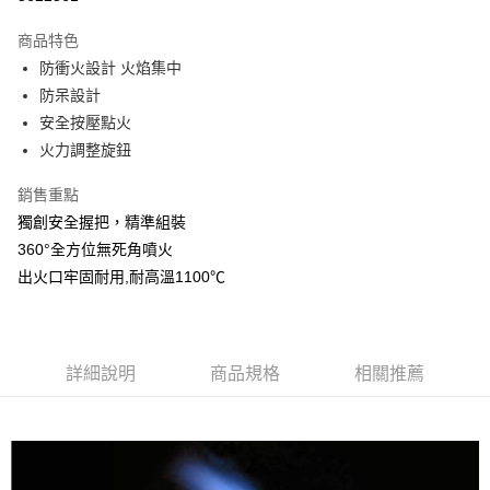
Apple Pay
商品特色
街口支付
防衝火設計 火焰集中
防呆設計
悠遊付
安全按壓點火
AFTEE先享後付
火力調整旋鈕
相關說明
銷售重點
【關於「AFTEE先享後付」】
ATM付款
AFTEE先享後付是「在收到商品之後才付款」的支付方式。 讓您購物簡單
獨創安全握把，精準組裝
便利好安心！
360°全方位無死角噴火
１．簡單：不需註冊會員、不需綁卡、不需儲值。
運送方式
２．便利：只要手機號碼，簡訊認證，即可結帳。
出火口牢固耐用,耐高溫1100℃
３．安心：先確認商品／服務後，再付款。
宅配
每筆NT$160，滿NT$1,000(含以上)免運費
【「AFTEE先享後付」結帳流程】
１．於結帳方式選擇「AFTEE先享後付」後，將跳轉至「AFTEE先享後付」
日本/香港/馬來西亞/越南/空運
查看運費
結帳頁面，進行簡訊認證並確認金額後，即可完成結帳。
詳細說明
商品規格
相關推薦
２．訂單成立數日內，您將收到繳費通知簡訊。
３．收到繳費通知簡訊後14天內，點擊此簡訊中的連結，可透過四大超商／
ATM／網路銀行／等多元方式進行付款，方視為交易完成。
※ 請注意：結帳手續完成當下不需立刻繳費，但若您需要取消訂單，請聯絡
購買商品的店家。未經商家同意取消之訂單仍視為有效，需透過AFTEE先享