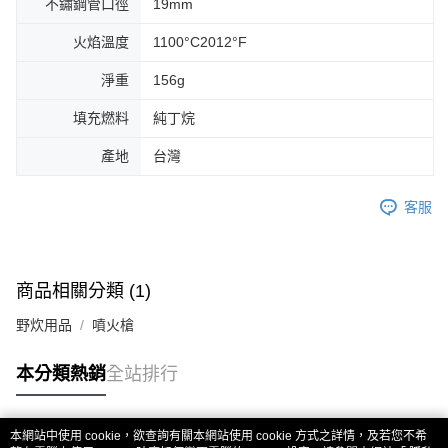
不鏽鋼管口徑
19mm
火焰溫度
1100°C2012°F
淨重
156g
填充燃料
純丁烷
產地
台灣
客服
商品相關分類 (1)
野炊用品
噴火槍
本分類熱銷
全站排行
本網站中使用 cookie，欲查詢有關本網站使用 cookie 方式之詳情，及若您不希