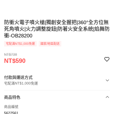
防衝火電子噴火槍|獨創安全握把|360°全方位無
死角噴火|火力調整旋鈕|防著火安全系統|焰舞防
衝-OB28200
宅配滿NT$1,000免運
國家/地區配送
NT$738
NT$590
付款與運送方式
宅配滿NT$1,000免運
付款方式
商品特色
信用卡一次付款
商品編號
LINE Pay
5622561