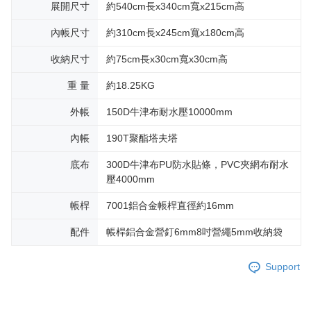
展開尺寸
約540cm長x340cm寬x215cm高
內帳尺寸
約310cm長x245cm寬x180cm高
收納尺寸
約75cm長x30cm寬x30cm高
重 量
約18.25KG
外帳
150D牛津布耐水壓10000mm
內帳
190T聚酯塔夫塔
底布
300D牛津布PU防水貼條，PVC夾網布耐水
壓4000mm
帳桿
7001鋁合金帳桿直徑約16mm
配件
帳桿鋁合金營釘6mm8吋營繩5mm收納袋
Support