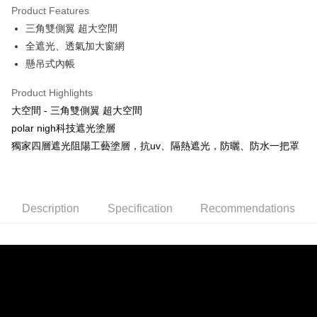
Product Features
Easy Wallet
三角雙側翼 超大空間
全遮光、透氣加大窗網
ATM Transfer
懸吊式內帳
Shipping Method
Product Highlights
宅配
大空間 - 三角雙側翼 超大空間
NT$160/order | Free shipping on orders of NT$1,000 or more
polar nigh科技遮光塗層
獨家四層遮光阻陽工藝塗層，抗uv、隔熱遮光，防曬、防水一把罩
日本/香港/馬來西亞/越南/空運
Shipping Rates
Description
Specification
Recommendations