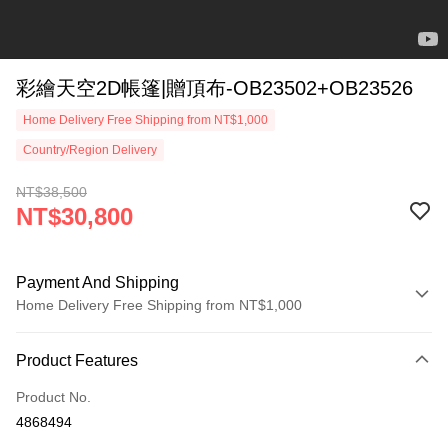
彩繪天空2D帳篷|贈頂布-OB23502+OB23526
Home Delivery Free Shipping from NT$1,000
Country/Region Delivery
NT$38,500
NT$30,800
Payment And Shipping
Home Delivery Free Shipping from NT$1,000
Payment Method
Product Features
Credit Card (Full Payment)
Product No.
LINE Pay
4868494
Apple Pay