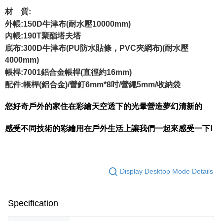
材 質:
外帳:150D牛津布(耐水壓10000mm)
內帳:190T聚酯塔夫塔
底布:300D牛津布(PU防水貼條，PVC夾網布)(耐水壓
4000mm)
帳桿:7001鋁合金帳桿(直徑約16mm)
配件:帳桿(鋁合金)/營釘6mm*8吋/營繩5mm/收納袋
您好奇戶外的家住在彩繪天空透下的光暈營造夢幻清新的
感受不同技術的彩繪用在戶外生活上讓我們一起來感受一下!
Display Desktop Mode Details
Specification