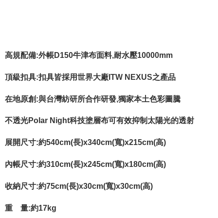
牛津布面料,耐水壓10000mm
高規配備:外帳D150
頂級扣具:扣具皆採用世界大廠ITW NEXUS之產品
在地原創:與台灣紡研所合作研發,獨家本土色彩圖騰
不透光Polar Night科技塗層布可有效抑制太陽光的透射
展開尺寸:
高)
約540cm(長)x340cm(寬)x215cm(
約
內帳尺寸:
310cm(長)x245cm(寬)x180cm(高)
收納尺寸:
約
75cm(長)x30cm(寬
)x30cm(高)
重 量:約1
7kg