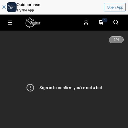
Outdoorbase
Open App
Try the App
0
1
/
4