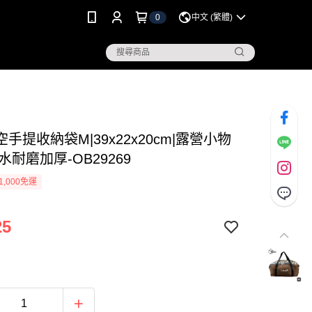
0
中文 (繁體)
手提收納袋M|39x22x20cm|露營小物
水耐磨加厚-OB29269
1,000免運
25