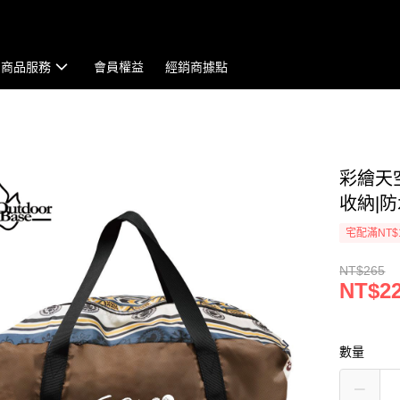
商品服務
會員權益
經銷商據點
彩繪天空
收納|防
宅配滿NT$
NT$265
NT$2
數量