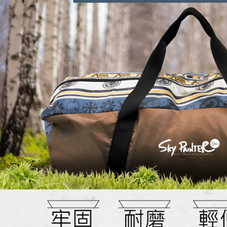
任。
４．使用「
即時審查
結果請求
５．嚴禁
形，恩沛
動。