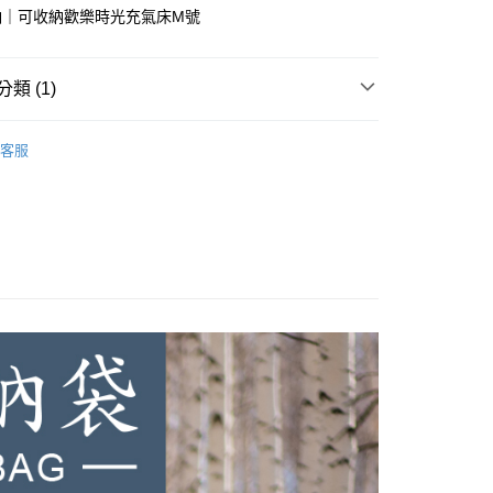
：不需註冊會員、不需綁卡、不需儲值。
納｜可收納歡樂時光充氣床M號
：只要手機號碼，簡訊認證，即可結帳。
：先確認商品／服務後，再付款。
類 (1)
EE先享後付」結帳流程】
60，滿NT$1,000(含以上)免運費
方式選擇「AFTEE先享後付」後，將跳轉至「AFTEE先享後
收納包
頁面，進行簡訊認證並確認金額後，即可完成結帳。
客服
成立數日內，您將收到繳費通知簡訊。
費通知簡訊後14天內，點擊此簡訊中的連結，可透過四大超商
網路銀行／等多元方式進行付款，方視為交易完成。
：結帳手續完成當下不需立刻繳費，但若您需要取消訂單，請聯
的店家。未經商家同意取消之訂單仍視為有效，需透過AFTEE
繳納相關費用。
否成功請以「AFTEE先享後付 」之結帳頁面顯示為準，若有關於
功／繳費後需取消欲退款等相關疑問，請聯繫「AFTEE先享後
援中心」
https://netprotections.freshdesk.com/support/home
項】
恩沛科技股份有限公司提供之「AFTEE先享後付」服務完成之
依本服務之必要範圍內提供個人資料，並將交易相關給付款項請
讓予恩沛科技股份有限公司。
個人資料處理事宜，請瀏覽以下網址：
ee.tw/terms/#terms3
年的使用者請事先徵得法定代理人或監護人之同意方可使用
E先享後付」，若未經同意申辦者引起之損失，本公司不負相關責