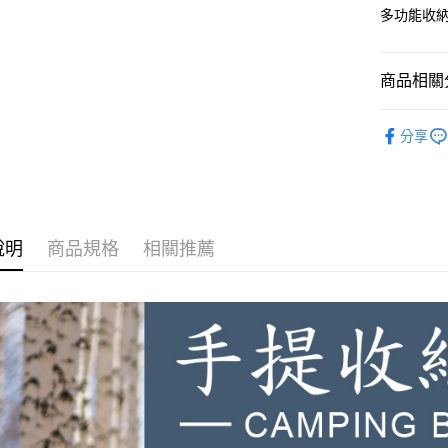
１．簡單
多功能收
２．便利
運送方式
３．安心
宅配
商品相關分
【「AFT
每筆NT$1
１．於結帳
露營配件
付」結帳
分享
２．訂單
３．收到繳
／ATM／
※ 請注意
絡購買商品
先享後付
說明
商品規格
相關推薦
※ 交易是
是否繳費成
付客戶支
【注意事
１．透過由
交易，需
求債權轉
２．關於
https://aft
３．未成
「AFTE