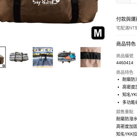
付款與運
宅配滿NT$
付款方式
商品特色
信用卡一
商品編號
4460414
LINE Pay
商品特色
Apple Pay
耐磨防
高密度
街口支付
知名Y
悠遊付
多功能
AFTEE先
銷售重點
相關說明
耐磨防潑水
【關於「A
高密度加
ATM付款
AFTEE
知名YKK
便利好安