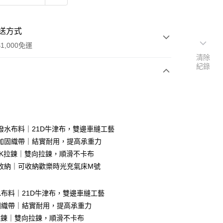
送方式
1,000免運
清除
紀錄
次付款
潑水布料｜21D牛津布，雙邊車縫工藝
加固織帶｜結實耐用，提高承重力
KK拉鍊｜雙向拉鍊，順滑不卡布
收納｜可收納歡樂時光充氣床M號
享後付
布料｜21D牛津布，雙邊車縫工藝
FTEE先享後付」】
固織帶｜結實耐用，提高承重力
先享後付是「在收到商品之後才付款」的支付方式。 讓您購物簡單
拉鍊｜雙向拉鍊，順滑不卡布
心！