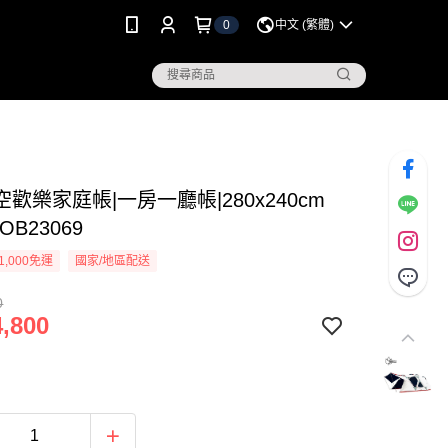
0
中文 (繁體)
歡樂家庭帳|一房一廳帳|280x240cm
OB23069
1,000免運
國家/地區配送
0
,800