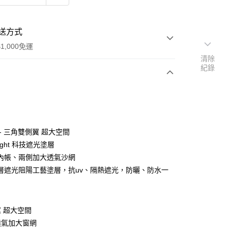
送方式
1,000免運
清除
紀錄
次付款
- 三角雙側翼 超大空間
 night 科技遮光塗層
內帳、兩側加大透氣沙網
層遮光阻陽工藝塗層，抗uv、隔熱遮光，防曬、防水一
享後付
FTEE先享後付」】
 超大空間
先享後付是「在收到商品之後才付款」的支付方式。 讓您購物簡單
透氣加大窗網
心！