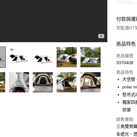
付款與運
宅配滿NT$
付款方式
商品特色
信用卡一
商品編號
3370408
LINE Pay
商品特色
Apple Pay
大空間 
polar
街口支付
懸吊式
悠遊付
獨家四
把罩
AFTEE先
相關說明
銷售重點
【關於「A
三角雙側翼
ATM付款
AFTEE
全遮光、
便利好安