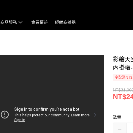
商品服務
會員權益
經銷商據點
彩繪天空
內掛帳-
宅配滿NT$
NT$31,00
NT$24
數量