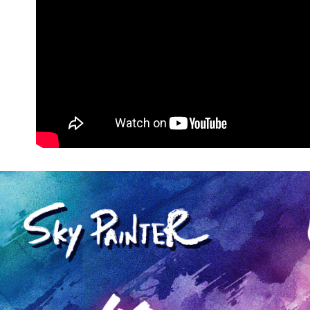
任。
４．使用「
即時審查
結果請求
５．嚴禁
形，恩沛
動。