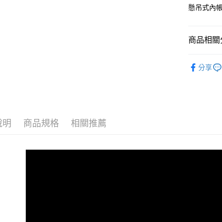
１．簡單
懸吊式內
２．便利
運送方式
３．安心
宅配
商品相關分
【「AFT
每筆NT$1
１．於結帳
帳篷|天幕
付」結帳
分享
日本/香港
２．訂單
人氣商品
３．收到繳
／ATM／
※ 請注意
絡購買商品
先享後付
說明
商品規格
相關推薦
※ 交易是
是否繳費成
付客戶支
【注意事
１．透過由
交易，需
求債權轉
２．關於
https://aft
３．未成
「AFTE