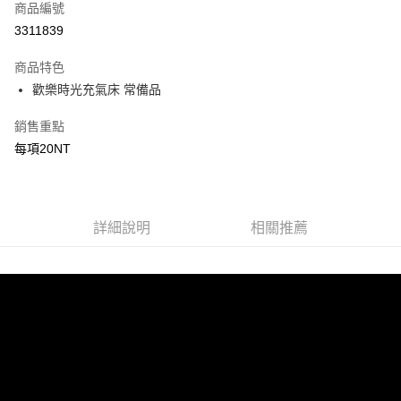
商品編號
LINE Pay
3311839
Apple Pay
商品特色
街口支付
歡樂時光充氣床 常備品
悠遊付
銷售重點
每項20NT
AFTEE先享後付
相關說明
【關於「AFTEE先享後付」】
ATM付款
AFTEE先享後付是「在收到商品之後才付款」的支付方式。 讓您購物簡單
便利好安心！
詳細說明
相關推薦
１．簡單：不需註冊會員、不需綁卡、不需儲值。
運送方式
２．便利：只要手機號碼，簡訊認證，即可結帳。
３．安心：先確認商品／服務後，再付款。
宅配
每筆NT$160，滿NT$1,000(含以上)免運費
【「AFTEE先享後付」結帳流程】
１．於結帳方式選擇「AFTEE先享後付」後，將跳轉至「AFTEE先享後付」
結帳頁面，進行簡訊認證並確認金額後，即可完成結帳。
２．訂單成立數日內，您將收到繳費通知簡訊。
３．收到繳費通知簡訊後14天內，點擊此簡訊中的連結，可透過四大超商／
ATM／網路銀行／等多元方式進行付款，方視為交易完成。