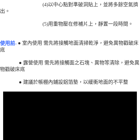
(4)以中心點對準破洞貼上，並將多餘空氣擠
出。
(5)用重物壓在修補片上，靜置一段時間。
● 室內使用 需先將接觸地面清掃乾淨，避免異物戳破床
使用前-
底
● 露營使用 需先將接觸面之石塊、異物等清除，避免異
物戳破床底
● 建議於帳棚內鋪設鋁箔墊，以緩衝地面的不平整