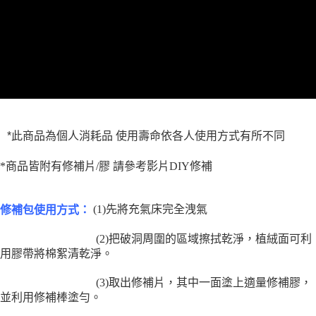
※ 請注意：結帳手續完成當下不需立刻繳費，但若您需要取消訂單，請聯絡
購買商品的店家。未經商家同意取消之訂單仍視為有效，需透過AFTEE先享
後付繳納相關費用。
※ 交易是否成功請以「AFTEE先享後付 」之結帳頁面顯示為準，若有關於
是否繳費成功／繳費後需取消欲退款等相關疑問，請聯繫「AFTEE先享後付
客戶支援中心」
https://netprotections.freshdesk.com/support/home
【注意事項】
１．透過由恩沛科技股份有限公司提供之「AFTEE先享後付」服務完成之交
易，需依本服務之必要範圍內提供個人資料，並將交易相關給付款項請求債
權轉讓予恩沛科技股份有限公司。
*此商品為個人消耗品 使用壽命依各人使用方式有所不同
２．關於個人資料處理事宜，請瀏覽以下網址：
https://aftee.tw/terms/#terms3
*商品皆附有修補片/膠 請參考影片DIY修補
３．未成年的使用者請事先徵得法定代理人或監護人之同意方可使用
「AFTEE先享後付」，若未經同意申辦者引起之損失，本公司不負相關責
任。
４．使用「AFTEE先享後付」時，將依據個別帳號之用戶狀況，依本公司即
(1)先將充氣床完全洩氣
修補包使用方式：
時審查核予不同之上限額度；若仍有額度不足之情形，本公司將視審查結果
請求用戶進行身份認證。
(2)把破洞周圍的區域擦拭乾淨，植絨面可利
５．嚴禁一人註冊多個帳號或使用他人資訊註冊。若發現惡意使用之情形，
用膠帶將棉絮清乾淨。
恩沛科技股份有限公司將有權停止該用戶之使用額度並採取法律行動。
(3)取出修補片，其中一面塗上適量修補膠，
並利用修補棒塗勻。