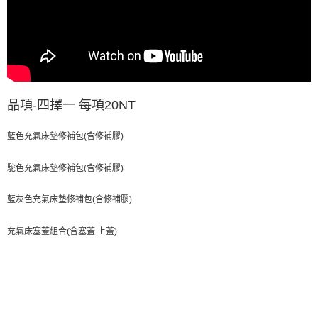
品項-四擇一 每項20NT
藍色充氣床墊修補包(含修補膠)
駝色充氣床墊修補包(含修補膠)
藍灰色充氣床墊修補包(含修補膠)
充氣床塞蓋組合(含塞蓋 上蓋)