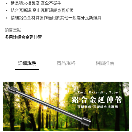
街口支付
延長噴火槍長度,安全不燙手
結合瓦斯罐,高山瓦斯罐變身瓦斯燈
悠遊付
精細鋁合金材質製作適用於其他一般螺牙瓦斯燈具
AFTEE先享後付
銷售重點
相關說明
多用途鋁合金延伸管
【關於「AFTEE先享後付」】
ATM付款
AFTEE先享後付是「在收到商品之後才付款」的支付方式。 讓您購物簡單
便利好安心！
１．簡單：不需註冊會員、不需綁卡、不需儲值。
運送方式
２．便利：只要手機號碼，簡訊認證，即可結帳。
詳細說明
商品規格
相關推薦
３．安心：先確認商品／服務後，再付款。
宅配
每筆NT$160，滿NT$1,000(含以上)免運費
【「AFTEE先享後付」結帳流程】
１．於結帳方式選擇「AFTEE先享後付」後，將跳轉至「AFTEE先享後付」
日本/香港/馬來西亞/越南/空運
查看運費
結帳頁面，進行簡訊認證並確認金額後，即可完成結帳。
２．訂單成立數日內，您將收到繳費通知簡訊。
３．收到繳費通知簡訊後14天內，點擊此簡訊中的連結，可透過四大超商／
ATM／網路銀行／等多元方式進行付款，方視為交易完成。
※ 請注意：結帳手續完成當下不需立刻繳費，但若您需要取消訂單，請聯絡
購買商品的店家。未經商家同意取消之訂單仍視為有效，需透過AFTEE先享
後付繳納相關費用。
※ 交易是否成功請以「AFTEE先享後付 」之結帳頁面顯示為準，若有關於
是否繳費成功／繳費後需取消欲退款等相關疑問，請聯繫「AFTEE先享後付