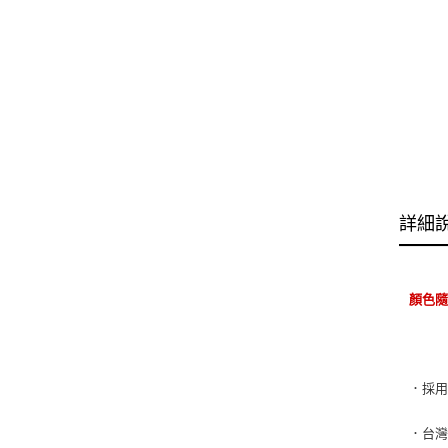
詳細
顏色
．採用
．
台