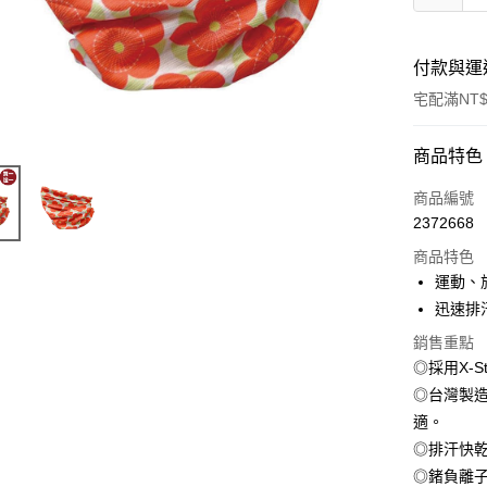
付款與運
宅配滿NT$
付款方式
商品特色
信用卡一
商品編號
2372668
LINE Pay
商品特色
Apple Pay
運動、
迅速排
街口支付
銷售重點
悠遊付
◎採用X-
◎台灣製
AFTEE先
相關說明
適。
【關於「A
◎排汗快乾
ATM付款
AFTEE
◎鍺負離
便利好安