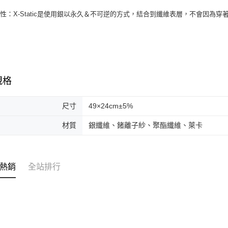
性：X-Static是使用銀以永久＆不可逆的方式，結合到纖維表層，不會因為
規格
尺寸
49×24cm±5%
材質
銀纖維、鍺離子紗、聚酯纖維、萊卡
熱銷
全站排行