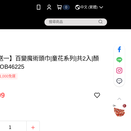
0
中文 (繁體)
送一】百變魔術頭巾|童花系列|共2入|顏
OB46225
1,000免運
99