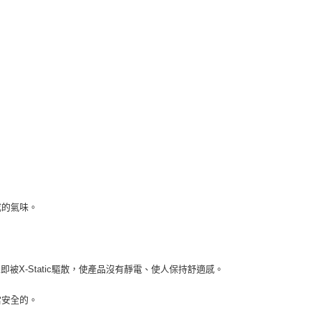
AFTEE先享後付」時，將依據個別帳號之用戶狀況，依本公司
核予不同之上限額度；若仍有額度不足之情形，本公司將視審查
用戶進行身份認證。
一人註冊多個帳號或使用他人資訊註冊。若發現惡意使用之情
科技股份有限公司將有權停止該用戶之使用額度並採取法律行
成的氣味。
。
X-Static驅散，使產品沒有靜電、使人保持舒適感。
當安全的。