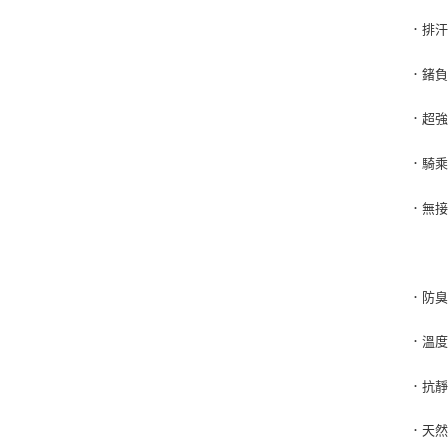
．
排汗
．
鍺
．
超
．
騎
．
無
．
防臭
．
溫度
．
抗靜
．
天然