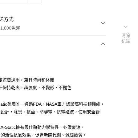
送方式
1,000免運
清除
紀錄
次付款
旅遊皆適用，兼具時尚和休閒
汗保持乾爽，超強度，不變形，不褪色
Static美國唯一通過FDA、NASA軍方認證高科技銀纖維。
造設計，除臭、抗菌、防靜電、抗電磁波，使用安全舒
享後付
FTEE先享後付」】
X-Static擁有最佳熱動力學特性，冬暖夏涼。
先享後付是「在收到商品之後才付款」的支付方式。 讓您購物簡單
子的活性抗氧效果，促進新陳代謝、減緩疲勞。
心！