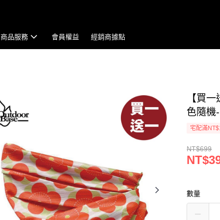
商品服務
會員權益
經銷商據點
【買一
色隨機-
宅配滿NT$
NT$699
NT$3
數量