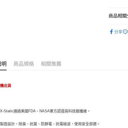
１．簡單
２．便利
運送方式
３．安心
商品相關分
宅配
【「AFT
露營配件
每筆NT$1
１．於結帳
分享
付」結帳
２．訂單
３．收到繳
／ATM／
※ 請注意
絡購買商品
說明
商品規格
相關推薦
先享後付
※ 交易是
是否繳費成
付客戶支
隨機出貨
【注意事
１．透過由
交易，需
求債權轉
X-Static通過美國FDA、NASA軍方認證高科技銀纖維。
２．關於
https://aft
３．未成
灣製造設計，除臭、抗菌、防靜電、抗電磁波，使用安全部適。
「AFTE