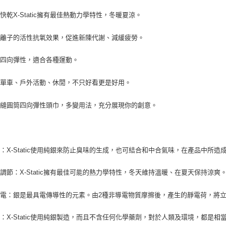
任。
快乾X-Static擁有最佳熱動力學特性，冬暖夏涼。
４．使用「
即時審查
結果請求
負離子的活性抗氧效果，促進新陳代謝、減緩疲勞。
５．嚴禁
形，恩沛
強四向彈性，適合各種運動。
動。
乘單車、戶外活動、休閒，不只好看更是好用。
接縫圓筒四向彈性頭巾，多變用法，充分展現你的創意。
：X-Static使用純銀來防止臭味的生成，也可結合和中合氣味，在產品中所造
調節：X-Static擁有最佳可能的熱力學特性，冬天維持溫暖、在夏天保持涼爽
電：銀是最具電傳導性的元素。由2種非導電物質摩擦後，產生的靜電荷，將立即被
：X-Static使用純銀製造，而且不含任何化學藥劑，對於人類及環境，都是相