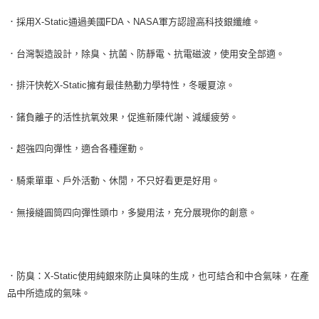
是否繳費成功／繳費後需取消欲退款等相關疑問，請聯繫「AFTEE先享後付
客戶支援中心」
https://netprotections.freshdesk.com/support/home
．採用X-Static通過美國FDA、NASA軍方認證高科技銀纖維。
【注意事項】
．
台灣製造設計，除臭、抗菌、防靜電、抗電磁波，使用安全部適。
１．透過由恩沛科技股份有限公司提供之「AFTEE先享後付」服務完成之交
易，需依本服務之必要範圍內提供個人資料，並將交易相關給付款項請求債
權轉讓予恩沛科技股份有限公司。
．
排汗快乾X-Static擁有最佳熱動力學特性，冬暖夏涼。
２．關於個人資料處理事宜，請瀏覽以下網址：
https://aftee.tw/terms/#terms3
．
鍺負離子的活性抗氧效果，促進新陳代謝、減緩疲勞。
３．未成年的使用者請事先徵得法定代理人或監護人之同意方可使用
「AFTEE先享後付」，若未經同意申辦者引起之損失，本公司不負相關責
．
超強四向彈性，適合各種運動。
任。
４．使用「AFTEE先享後付」時，將依據個別帳號之用戶狀況，依本公司即
時審查核予不同之上限額度；若仍有額度不足之情形，本公司將視審查結果
．
騎乘單車、戶外活動、休閒，不只好看更是好用。
請求用戶進行身份認證。
５．嚴禁一人註冊多個帳號或使用他人資訊註冊。若發現惡意使用之情形，
．
無接縫圓筒四向彈性頭巾，多變用法，充分展現你的創意。
恩沛科技股份有限公司將有權停止該用戶之使用額度並採取法律行動。
．
防臭：X-Static使用純銀來防止臭味的生成，也可結合和中合氣味，在產
品中所造成的氣味。