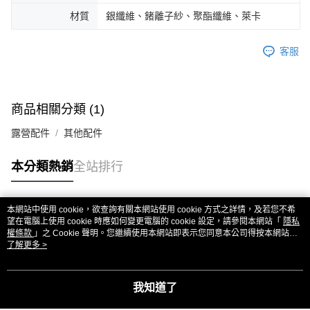
材質
銀纖維、鍺離子紗、聚酯纖維、萊卡
客服
商品相關分類 (1)
露營配件
其他配件
本分類熱銷
全站排行
本網站中使用 cookie，欲查詢有關本網站使用 cookie 方式之詳情，及若您不希
熱門標籤
望在電腦上使用 cookie 時應如何變更電腦的 cookie 設定，請參閱本網站「
隱私
權條款
」之 Cookie 聲明。您繼續使用本網站即表示您同意本公司得按本網站使
用條款之 Cookie 聲明使用 cookie。
了解更多 >
我知道了