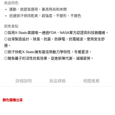
商品特色
街口支付
運動、旅遊皆適用，兼具時尚和休閒
迅速排汗保持乾爽，超強度，不變形，不褪色
悠遊付
銷售重點
AFTEE先享後付
◎採用X-Static美國唯一通過FDA、NASA軍方認證高科技銀纖維。
相關說明
◎台灣製造設計，除臭、抗菌、防靜電、抗電磁波，使用安全舒
【關於「AFTEE先享後付」】
ATM付款
AFTEE先享後付是「在收到商品之後才付款」的支付方式。 讓您購物簡單
適。
便利好安心！
◎排汗快乾X-Static擁有最佳熱動力學特性，冬暖夏涼。
１．簡單：不需註冊會員、不需綁卡、不需儲值。
運送方式
２．便利：只要手機號碼，簡訊認證，即可結帳。
◎鍺負離子的活性抗氧效果，促進新陳代謝、減緩疲勞。
３．安心：先確認商品／服務後，再付款。
宅配
每筆NT$160，滿NT$1,000(含以上)免運費
【「AFTEE先享後付」結帳流程】
１．於結帳方式選擇「AFTEE先享後付」後，將跳轉至「AFTEE先享後付」
結帳頁面，進行簡訊認證並確認金額後，即可完成結帳。
詳細說明
商品規格
相關推薦
２．訂單成立數日內，您將收到繳費通知簡訊。
３．收到繳費通知簡訊後14天內，點擊此簡訊中的連結，可透過四大超商／
ATM／網路銀行／等多元方式進行付款，方視為交易完成。
※ 請注意：結帳手續完成當下不需立刻繳費，但若您需要取消訂單，請聯絡
顏色隨機出貨
購買商品的店家。未經商家同意取消之訂單仍視為有效，需透過AFTEE先享
後付繳納相關費用。
※ 交易是否成功請以「AFTEE先享後付 」之結帳頁面顯示為準，若有關於