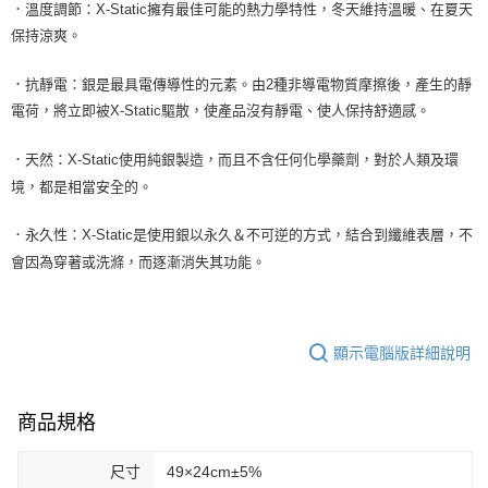
．
溫度調節：X-Static擁有最佳可能的熱力學特性，冬天維持溫暖、在夏天
保持涼爽。
．
抗靜電：銀是最具電傳導性的元素。由2種非導電物質摩擦後，產生的靜
電荷，將立即被X-Static驅散，使產品沒有靜電、使人保持舒適感。
．
天然：X-Static使用純銀製造，而且不含任何化學藥劑，對於人類及環
境，都是相當安全的。
．
永久性：X-Static是使用銀以永久＆不可逆的方式，結合到纖維表層，不
會因為穿著或洗滌，而逐漸消失其功能。
顯示電腦版詳細說明
商品規格
尺寸
49×24cm±5%