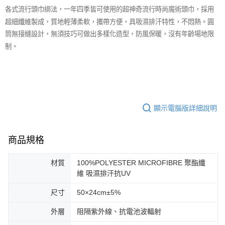
各式流行頭巾綁法，一年四季皆可使用的超神奇流行時尚魔術頭巾，採用
超細纖維製成，質地輕薄柔軟，攜帶方便，具吸濕排汗特性，不悶熱。圓
筒無接縫設計，無須技巧可做出多樣化造型，防風保暖，沒有年齡場地限
制。
顯示電腦版詳細說明
商品規格
材質
100%POLYESTER MICROFIBRE 聚酯纖
維 吸濕排汗抗UV
尺寸
50×24cm±5%
外層
阻隔紫外線、抗電池波輻射