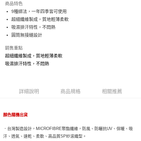
商品特色
街口支付
9種綁法，一年四季皆可使用
超細纖維製成，質地輕薄柔軟
悠遊付
吸濕排汗特性，不悶熱
AFTEE先享後付
圓筒無接縫設計
相關說明
銷售重點
【關於「AFTEE先享後付」】
ATM付款
AFTEE先享後付是「在收到商品之後才付款」的支付方式。 讓您購物簡單
超細纖維製成，質地輕薄柔軟
便利好安心！
吸濕排汗特性，不悶熱
１．簡單：不需註冊會員、不需綁卡、不需儲值。
運送方式
２．便利：只要手機號碼，簡訊認證，即可結帳。
３．安心：先確認商品／服務後，再付款。
宅配
每筆NT$160，滿NT$1,000(含以上)免運費
【「AFTEE先享後付」結帳流程】
詳細說明
商品規格
相關推薦
１．於結帳方式選擇「AFTEE先享後付」後，將跳轉至「AFTEE先享後付」
結帳頁面，進行簡訊認證並確認金額後，即可完成結帳。
２．訂單成立數日內，您將收到繳費通知簡訊。
３．收到繳費通知簡訊後14天內，點擊此簡訊中的連結，可透過四大超商／
顏色隨機出貨
ATM／網路銀行／等多元方式進行付款，方視為交易完成。
※ 請注意：結帳手續完成當下不需立刻繳費，但若您需要取消訂單，請聯絡
購買商品的店家。未經商家同意取消之訂單仍視為有效，需透過AFTEE先享
．台灣製造設計，MICROFIBRE聚酯纖維，防風、防曬抗UV、保暖、吸
後付繳納相關費用。
汗、透氣、速乾、柔軟、高品質SP紗滾織型。
※ 交易是否成功請以「AFTEE先享後付 」之結帳頁面顯示為準，若有關於