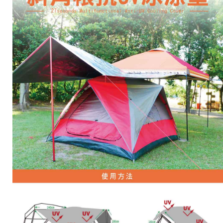
購買商品的店家。未經商家同意取消之訂單仍視為有效，需透過AFTEE先享
後付繳納相關費用。
※ 交易是否成功請以「AFTEE先享後付 」之結帳頁面顯示為準，若有關於
是否繳費成功／繳費後需取消欲退款等相關疑問，請聯繫「AFTEE先享後付
客戶支援中心」
https://netprotections.freshdesk.com/support/home
【注意事項】
１．透過由恩沛科技股份有限公司提供之「AFTEE先享後付」服務完成之交
易，需依本服務之必要範圍內提供個人資料，並將交易相關給付款項請求債
權轉讓予恩沛科技股份有限公司。
２．關於個人資料處理事宜，請瀏覽以下網址：
https://aftee.tw/terms/#terms3
３．未成年的使用者請事先徵得法定代理人或監護人之同意方可使用
「AFTEE先享後付」，若未經同意申辦者引起之損失，本公司不負相關責
任。
４．使用「AFTEE先享後付」時，將依據個別帳號之用戶狀況，依本公司即
時審查核予不同之上限額度；若仍有額度不足之情形，本公司將視審查結果
請求用戶進行身份認證。
５．嚴禁一人註冊多個帳號或使用他人資訊註冊。若發現惡意使用之情形，
恩沛科技股份有限公司將有權停止該用戶之使用額度並採取法律行動。