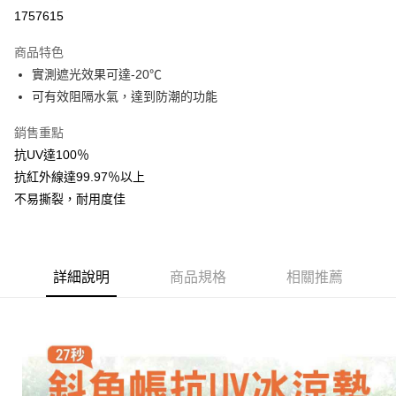
LINE Pay
1757615
Apple Pay
商品特色
街口支付
實測遮光效果可達-20℃
可有效阻隔水氣，達到防潮的功能
悠遊付
銷售重點
AFTEE先享後付
抗UV達100％
相關說明
抗紅外線達99.97％以上
【關於「AFTEE先享後付」】
ATM付款
AFTEE先享後付是「在收到商品之後才付款」的支付方式。 讓您購物簡單
不易撕裂，耐用度佳
便利好安心！
１．簡單：不需註冊會員、不需綁卡、不需儲值。
運送方式
２．便利：只要手機號碼，簡訊認證，即可結帳。
３．安心：先確認商品／服務後，再付款。
宅配
詳細說明
商品規格
相關推薦
每筆NT$160，滿NT$1,000(含以上)免運費
【「AFTEE先享後付」結帳流程】
１．於結帳方式選擇「AFTEE先享後付」後，將跳轉至「AFTEE先享後付」
結帳頁面，進行簡訊認證並確認金額後，即可完成結帳。
２．訂單成立數日內，您將收到繳費通知簡訊。
３．收到繳費通知簡訊後14天內，點擊此簡訊中的連結，可透過四大超商／
ATM／網路銀行／等多元方式進行付款，方視為交易完成。
※ 請注意：結帳手續完成當下不需立刻繳費，但若您需要取消訂單，請聯絡