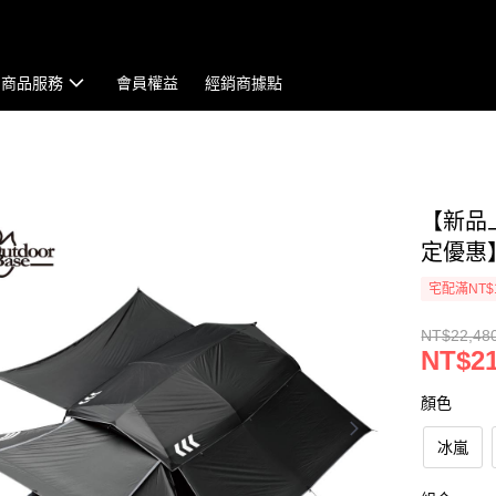
商品服務
會員權益
經銷商據點
【新品
定優惠
宅配滿NT$
NT$22,48
NT$21
顏色
冰嵐