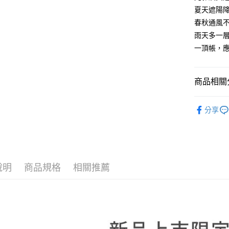
華南商
夏天遮陽
Apple Pay
上海商
春秋通風
國泰世
雨天多一
街口支付
臺灣中
一頂帳，
匯豐（
悠遊付
聯邦商
元大商
Google Pa
商品相關分
玉山商
台新國
AFTEE先
帳篷|天幕
台灣樂
相關說明
分享
【關於「A
人氣商品
ATM付款
AFTEE
便利好安
１．簡單
２．便利
運送方式
３．安心
說明
商品規格
相關推薦
宅配
【「AFT
每筆NT$1
１．於結帳
付」結帳
２．訂單
３．收到繳
／ATM／