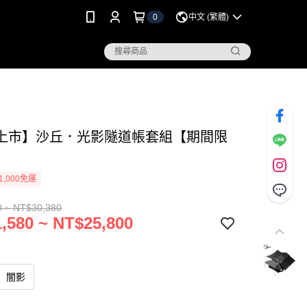
0
中文 (繁體)
上市】沙丘．光影隧道帳套組【期間限
】
1,000免運
0 ~ NT$30,380
,580 ~ NT$25,800
闇影