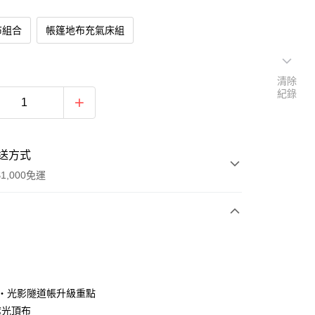
布組合
帳篷地布充氣床組
清除
紀錄
送方式
1,000免運
次付款
期付款
0 利率 每期
NT$7,193
21家銀行
沙丘・光影隧道帳升級重點
庫商業銀行
第一商業銀行
遮光頂布