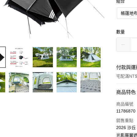
組合
帳篷地
數量
付款與運
宅配滿NT$
付款方式
商品特色
信用卡一
商品編號
11786870
信用卡分
銷售重點
3 期 
2026 
合作金
光影展翼
LINE Pay