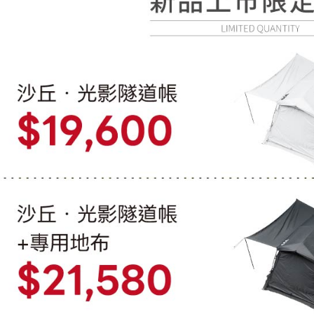
※ 請注意
絡購買商品
先享後付
※ 交易是
是否繳費成
付客戶支
【注意事
１．透過由
交易，需
求債權轉
２．關於
https://aft
３．未成
「AFTE
任。
４．使用「
即時審查
結果請求
５．嚴禁
形，恩沛
動。