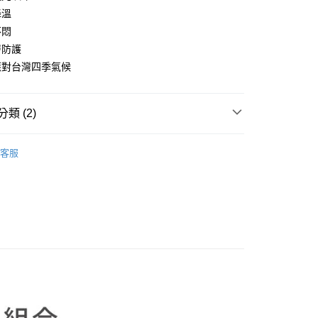
業銀行
彰化商業銀行
降溫
業儲蓄銀行
台北富邦商業銀行
不悶
華商業銀行
兆豐國際商業銀行
層防護
小企業銀行
台中商業銀行
應對台灣四季氣候
台灣）商業銀行
華泰商業銀行
業銀行
遠東國際商業銀行
業銀行
永豐商業銀行
y
類 (2)
業銀行
星展（台灣）商業銀行
際商業銀行
中國信託商業銀行
享後付
帳篷
天信用卡公司
客服
FTEE先享後付」】
推薦
先享後付是「在收到商品之後才付款」的支付方式。 讓您購物簡單
心！
：不需註冊會員、不需綁卡、不需儲值。
：只要手機號碼，簡訊認證，即可結帳。
：先確認商品／服務後，再付款。
EE先享後付」結帳流程】
60，滿NT$1,000(含以上)免運費
方式選擇「AFTEE先享後付」後，將跳轉至「AFTEE先享後
頁面，進行簡訊認證並確認金額後，即可完成結帳。
成立數日內，您將收到繳費通知簡訊。
費通知簡訊後14天內，點擊此簡訊中的連結，可透過四大超商
網路銀行／等多元方式進行付款，方視為交易完成。