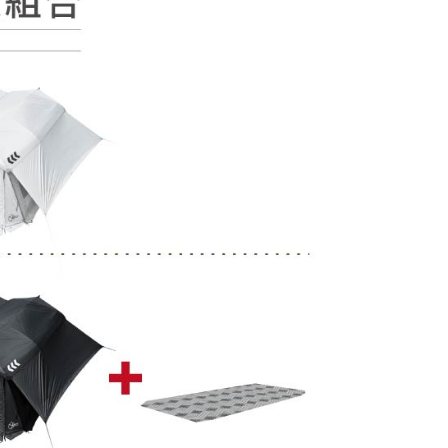
：結帳手續完成當下不需立刻繳費，但若您需要取消訂單，請聯
的店家。未經商家同意取消之訂單仍視為有效，需透過AFTEE
繳納相關費用。
否成功請以「AFTEE先享後付 」之結帳頁面顯示為準，若有關於
功／繳費後需取消欲退款等相關疑問，請聯繫「AFTEE先享後
援中心」
https://netprotections.freshdesk.com/support/home
項】
恩沛科技股份有限公司提供之「AFTEE先享後付」服務完成之
依本服務之必要範圍內提供個人資料，並將交易相關給付款項請
讓予恩沛科技股份有限公司。
個人資料處理事宜，請瀏覽以下網址：
ee.tw/terms/#terms3
年的使用者請事先徵得法定代理人或監護人之同意方可使用
E先享後付」，若未經同意申辦者引起之損失，本公司不負相關責
AFTEE先享後付」時，將依據個別帳號之用戶狀況，依本公司
核予不同之上限額度；若仍有額度不足之情形，本公司將視審查
用戶進行身份認證。
一人註冊多個帳號或使用他人資訊註冊。若發現惡意使用之情
科技股份有限公司將有權停止該用戶之使用額度並採取法律行