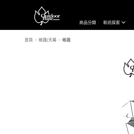
商品分類
新訊探索
首頁
帳篷|天幕
帳篷