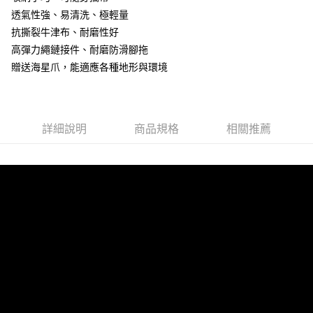
華南商業銀行
彰化商業銀行
透氣性強、易清洗、極輕量
Apple Pay
上海商業儲蓄銀行
台北富邦商業銀行
國泰世華商業銀行
兆豐國際商業銀行
抗撕裂牛津布、耐磨性好
街口支付
臺灣中小企業銀行
台中商業銀行
高彈力繩鏈接件、耐磨防滑腳拖
匯豐（台灣）商業銀行
華泰商業銀行
贈送海星爪，能適應各種地形與環境
悠遊付
聯邦商業銀行
遠東國際商業銀行
元大商業銀行
永豐商業銀行
Google Pay
玉山商業銀行
星展（台灣）商業銀行
台新國際商業銀行
中國信託商業銀行
AFTEE先享後付
詳細說明
商品規格
相關推薦
台灣樂天信用卡公司
相關說明
【關於「AFTEE先享後付」】
ATM付款
AFTEE先享後付是「在收到商品之後才付款」的支付方式。 讓您購物簡單
便利好安心！
１．簡單：不需註冊會員、不需綁卡、不需儲值。
運送方式
２．便利：只要手機號碼，簡訊認證，即可結帳。
３．安心：先確認商品／服務後，再付款。
宅配
每筆NT$160，滿NT$1,000(含以上)免運費
【「AFTEE先享後付」結帳流程】
１．於結帳方式選擇「AFTEE先享後付」後，將跳轉至「AFTEE先享後付」
結帳頁面，進行簡訊認證並確認金額後，即可完成結帳。
２．訂單成立數日內，您將收到繳費通知簡訊。
３．收到繳費通知簡訊後14天內，點擊此簡訊中的連結，可透過四大超商／
ATM／網路銀行／等多元方式進行付款，方視為交易完成。