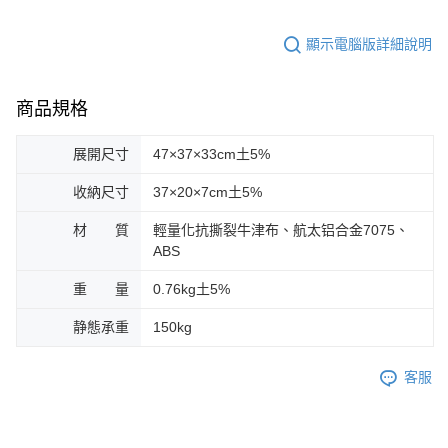
顯示電腦版詳細說明
商品規格
展開尺寸
47×37×33cm土5%
收納尺寸
37×20×7cm土5%
材 質
輕量化抗撕裂牛津布、航太铝合金7075、
ABS
重 量
0.76kg土5%
静態承重
150kg
客服