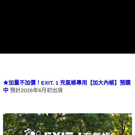
結帳頁面，進行簡訊認證並確認金額後，即可完成結帳。
２．訂單成立數日內，您將收到繳費通知簡訊。
３．收到繳費通知簡訊後14天內，點擊此簡訊中的連結，可透過四大超商／
ATM／網路銀行／等多元方式進行付款，方視為交易完成。
※ 請注意：結帳手續完成當下不需立刻繳費，但若您需要取消訂單，請聯絡
購買商品的店家。未經商家同意取消之訂單仍視為有效，需透過AFTEE先享
後付繳納相關費用。
※ 交易是否成功請以「AFTEE先享後付 」之結帳頁面顯示為準，若有關於
是否繳費成功／繳費後需取消欲退款等相關疑問，請聯繫「AFTEE先享後付
客戶支援中心」
https://netprotections.freshdesk.com/support/home
【注意事項】
１．透過由恩沛科技股份有限公司提供之「AFTEE先享後付」服務完成之交
易，需依本服務之必要範圍內提供個人資料，並將交易相關給付款項請求債
權轉讓予恩沛科技股份有限公司。
★加量不加價！EXIT. 1 充氣帳專用【加大內帳】預購
２．關於個人資料處理事宜，請瀏覽以下網址：
預計2026年6月初出貨
中
https://aftee.tw/terms/#terms3
３．未成年的使用者請事先徵得法定代理人或監護人之同意方可使用
「AFTEE先享後付」，若未經同意申辦者引起之損失，本公司不負相關責
任。
４．使用「AFTEE先享後付」時，將依據個別帳號之用戶狀況，依本公司即
時審查核予不同之上限額度；若仍有額度不足之情形，本公司將視審查結果
請求用戶進行身份認證。
５．嚴禁一人註冊多個帳號或使用他人資訊註冊。若發現惡意使用之情形，