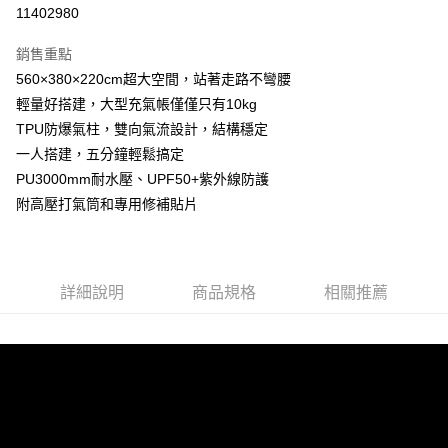
信用卡分期付款
11402980
3 期 0 利率 每期
NT$760
21家銀行
銷售重點
合作金庫商業銀行
第一商業銀行
LINE Pay
560×380×220cm超大空間，站著走路不彎腰
華南商業銀行
彰化商業銀行
輕量好搭建，大型充氣帳僅僅只有10kg
Apple Pay
上海商業儲蓄銀行
台北富邦商業銀行
國泰世華商業銀行
兆豐國際商業銀行
TPU防爆氣柱，雙向氣流設計，結構穩定
街口支付
臺灣中小企業銀行
台中商業銀行
一人搭建，五分鐘輕鬆搞定
匯豐（台灣）商業銀行
華泰商業銀行
PU3000mm耐水壓、UPF50+紫外線防護
悠遊付
聯邦商業銀行
遠東國際商業銀行
附高壓打氣筒和專用修補貼片
元大商業銀行
永豐商業銀行
Google Pay
玉山商業銀行
星展（台灣）商業銀行
台新國際商業銀行
中國信託商業銀行
AFTEE先享後付
台灣樂天信用卡公司
相關說明
詳細說明
商品規格
相關推薦
【關於「AFTEE先享後付」】
ATM付款
AFTEE先享後付是「在收到商品之後才付款」的支付方式。 讓您購物簡單
便利好安心！
１．簡單：不需註冊會員、不需綁卡、不需儲值。
運送方式
２．便利：只要手機號碼，簡訊認證，即可結帳。
３．安心：先確認商品／服務後，再付款。
宅配
每筆NT$160，滿NT$1,000(含以上)免運費
【「AFTEE先享後付」結帳流程】
１．於結帳方式選擇「AFTEE先享後付」後，將跳轉至「AFTEE先享後付」