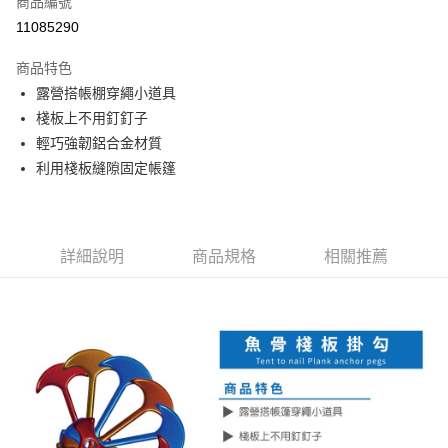
商品編號
信用卡分期付款
11085290
3 期 0 利率 每期
NT$40
21家銀行
商品特色
合作金庫商業銀行
第一商業銀行
LINE Pay
露營搭帳棚穿繩小道具
華南商業銀行
彰化商業銀行
棧板上不用釘釘子
Apple Pay
上海商業儲蓄銀行
台北富邦商業銀行
國泰世華商業銀行
兆豐國際商業銀行
輕巧強韌鋁合金材質
街口支付
臺灣中小企業銀行
台中商業銀行
利用棧板縫隙固定帳篷
匯豐（台灣）商業銀行
華泰商業銀行
悠遊付
聯邦商業銀行
遠東國際商業銀行
元大商業銀行
永豐商業銀行
Google Pay
玉山商業銀行
星展（台灣）商業銀行
詳細說明
商品規格
相關推薦
台新國際商業銀行
中國信託商業銀行
AFTEE先享後付
台灣樂天信用卡公司
相關說明
【關於「AFTEE先享後付」】
ATM付款
AFTEE先享後付是「在收到商品之後才付款」的支付方式。 讓您購物簡單
便利好安心！
１．簡單：不需註冊會員、不需綁卡、不需儲值。
運送方式
２．便利：只要手機號碼，簡訊認證，即可結帳。
３．安心：先確認商品／服務後，再付款。
宅配
每筆NT$160，滿NT$1,000(含以上)免運費
【「AFTEE先享後付」結帳流程】