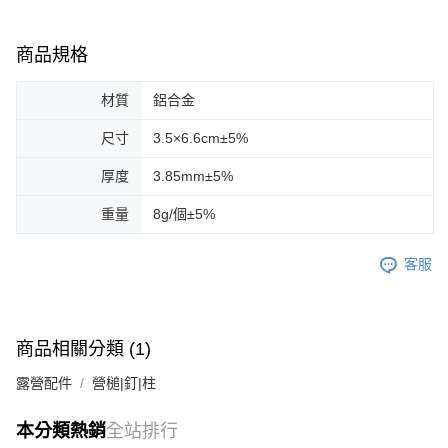
恩沛科技股份有限公司將有權停止該用戶之使用額度並採取法律行動。
商品規格
材質
鋁合金
尺寸
3.5×6.6cm±5%
厚度
3.85mm±5%
重量
8g/個±5%
客服
商品相關分類 (1)
露營配件
營槌|釘|柱
本分類熱銷
全站排行