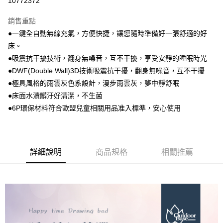
10772372
3 期 0 利率 每期
NT$1,826
21家銀行
銷售重點
合作金庫商業銀行
第一商業銀行
LINE Pay
●一鍵全自動無線充氣，方便快捷，讓您隨時準備好一張舒適的好
華南商業銀行
彰化商業銀行
床。
Apple Pay
上海商業儲蓄銀行
台北富邦商業銀行
國泰世華商業銀行
兆豐國際商業銀行
●吸震抗干擾技術，翻身無噪音，互不干擾，享受安靜的睡眠時光
街口支付
臺灣中小企業銀行
台中商業銀行
●DWF(Double Wall)3D技術吸震抗干擾，翻身無噪音，互不干擾
匯豐（台灣）商業銀行
華泰商業銀行
●極具風格的雨雲灰色系設計，漫步雨雲灰，夢中靜舒眠
悠遊付
聯邦商業銀行
遠東國際商業銀行
●床面水漬髒汙好清潔，不生菌
元大商業銀行
永豐商業銀行
AFTEE先享後付
●6P環保材料符合歐盟兒童相關用品准入標準，安心使用
玉山商業銀行
星展（台灣）商業銀行
相關說明
台新國際商業銀行
中國信託商業銀行
【關於「AFTEE先享後付」】
台灣樂天信用卡公司
ATM付款
AFTEE先享後付是「在收到商品之後才付款」的支付方式。 讓您購物簡單
便利好安心！
詳細說明
商品規格
相關推薦
１．簡單：不需註冊會員、不需綁卡、不需儲值。
運送方式
２．便利：只要手機號碼，簡訊認證，即可結帳。
３．安心：先確認商品／服務後，再付款。
宅配
每筆NT$160，滿NT$1,000(含以上)免運費
【「AFTEE先享後付」結帳流程】
１．於結帳方式選擇「AFTEE先享後付」後，將跳轉至「AFTEE先享後付」
結帳頁面，進行簡訊認證並確認金額後，即可完成結帳。
２．訂單成立數日內，您將收到繳費通知簡訊。