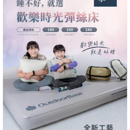
３．收到繳費通知簡訊後14天內，點擊此簡訊中的連結，可透過四大超商／
ATM／網路銀行／等多元方式進行付款，方視為交易完成。
※ 請注意：結帳手續完成當下不需立刻繳費，但若您需要取消訂單，請聯絡
購買商品的店家。未經商家同意取消之訂單仍視為有效，需透過AFTEE先享
後付繳納相關費用。
※ 交易是否成功請以「AFTEE先享後付 」之結帳頁面顯示為準，若有關於
是否繳費成功／繳費後需取消欲退款等相關疑問，請聯繫「AFTEE先享後付
客戶支援中心」
https://netprotections.freshdesk.com/support/home
【注意事項】
１．透過由恩沛科技股份有限公司提供之「AFTEE先享後付」服務完成之交
易，需依本服務之必要範圍內提供個人資料，並將交易相關給付款項請求債
權轉讓予恩沛科技股份有限公司。
２．關於個人資料處理事宜，請瀏覽以下網址：
https://aftee.tw/terms/#terms3
３．未成年的使用者請事先徵得法定代理人或監護人之同意方可使用
「AFTEE先享後付」，若未經同意申辦者引起之損失，本公司不負相關責
任。
４．使用「AFTEE先享後付」時，將依據個別帳號之用戶狀況，依本公司即
時審查核予不同之上限額度；若仍有額度不足之情形，本公司將視審查結果
請求用戶進行身份認證。
５．嚴禁一人註冊多個帳號或使用他人資訊註冊。若發現惡意使用之情形，
恩沛科技股份有限公司將有權停止該用戶之使用額度並採取法律行動。