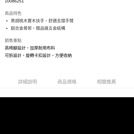
10086251
3 期 0 利率 每期
NT$496
21家銀行
商品特色
合作金庫商業銀行
第一商業銀行
LINE Pay
黑胡桃木實木扶手，舒適支撐手臂
華南商業銀行
彰化商業銀行
鋁合金骨架，精品級五金結構
Apple Pay
上海商業儲蓄銀行
台北富邦商業銀行
國泰世華商業銀行
兆豐國際商業銀行
街口支付
銷售重點
臺灣中小企業銀行
台中商業銀行
高椅腳設計，加厚耐用布料
匯豐（台灣）商業銀行
華泰商業銀行
悠遊付
聯邦商業銀行
遠東國際商業銀行
可拆設計，旋轉卡扣設計，方便收納
元大商業銀行
永豐商業銀行
AFTEE先享後付
玉山商業銀行
星展（台灣）商業銀行
相關說明
台新國際商業銀行
中國信託商業銀行
【關於「AFTEE先享後付」】
台灣樂天信用卡公司
ATM付款
詳細說明
商品規格
相關推薦
AFTEE先享後付是「在收到商品之後才付款」的支付方式。 讓您購物簡單
便利好安心！
１．簡單：不需註冊會員、不需綁卡、不需儲值。
運送方式
２．便利：只要手機號碼，簡訊認證，即可結帳。
３．安心：先確認商品／服務後，再付款。
宅配
每筆NT$160，滿NT$1,000(含以上)免運費
【「AFTEE先享後付」結帳流程】
１．於結帳方式選擇「AFTEE先享後付」後，將跳轉至「AFTEE先享後付」
日本/香港/馬來西亞/越南/空運
查看運費
結帳頁面，進行簡訊認證並確認金額後，即可完成結帳。
２．訂單成立數日內，您將收到繳費通知簡訊。