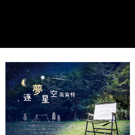
３．收到繳費通知簡訊後14天內，點擊此簡訊中的連結，可透過四大超商／
ATM／網路銀行／等多元方式進行付款，方視為交易完成。
※ 請注意：結帳手續完成當下不需立刻繳費，但若您需要取消訂單，請聯絡
購買商品的店家。未經商家同意取消之訂單仍視為有效，需透過AFTEE先享
後付繳納相關費用。
※ 交易是否成功請以「AFTEE先享後付 」之結帳頁面顯示為準，若有關於
是否繳費成功／繳費後需取消欲退款等相關疑問，請聯繫「AFTEE先享後付
客戶支援中心」
https://netprotections.freshdesk.com/support/home
【注意事項】
１．透過由恩沛科技股份有限公司提供之「AFTEE先享後付」服務完成之交
易，需依本服務之必要範圍內提供個人資料，並將交易相關給付款項請求債
權轉讓予恩沛科技股份有限公司。
２．關於個人資料處理事宜，請瀏覽以下網址：
https://aftee.tw/terms/#terms3
３．未成年的使用者請事先徵得法定代理人或監護人之同意方可使用
「AFTEE先享後付」，若未經同意申辦者引起之損失，本公司不負相關責
任。
４．使用「AFTEE先享後付」時，將依據個別帳號之用戶狀況，依本公司即
時審查核予不同之上限額度；若仍有額度不足之情形，本公司將視審查結果
請求用戶進行身份認證。
５．嚴禁一人註冊多個帳號或使用他人資訊註冊。若發現惡意使用之情形，
恩沛科技股份有限公司將有權停止該用戶之使用額度並採取法律行動。