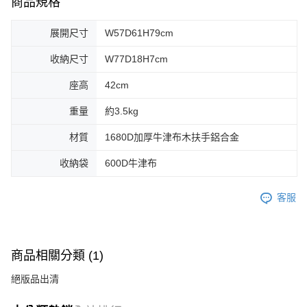
商品規格
展開尺寸
W57D61H79cm
收納尺寸
W77D18H7cm
座高
42cm
重量
約3.5kg
材質
1680D加厚牛津布木扶手鋁合金
收納袋
600D牛津布
客服
商品相關分類 (1)
絕版品出清